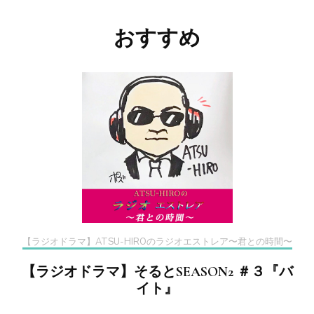
稿
ナ
おすすめ
ビ
ゲ
ー
シ
ョ
ン
【ラジオドラマ】ATSU-HIROのラジオエストレア〜君との時間〜
【ラジオドラマ】そるとSEASON2 ＃３『バ
イト』