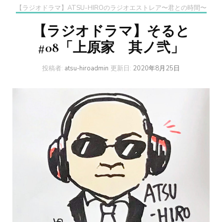
【ラジオドラマ】ATSU-HIROのラジオエストレア〜君との時間〜
【ラジオドラマ】そると
#08「上原家 其ノ弐」
投稿者:
atsu-hiroadmin
更新日:
2020年8月25日