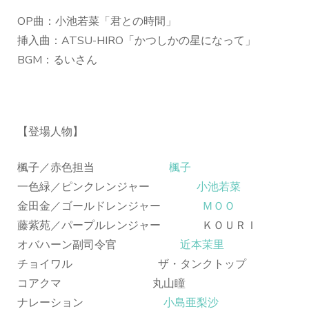
OP曲：小池若菜「君との時間」
挿入曲：ATSU-HIRO「かつしかの星になって」
BGM：るいさん
【登場人物】
楓子／赤色担当
楓子
一色緑／ピンクレンジャー
小池若菜
金田金／ゴールドレンジャー
ＭＯＯ
藤紫苑／パープルレンジャー ＫＯＵＲＩ
オバハーン副司令官
近本茉里
チョイワル ザ・タンクトップ
コアクマ 丸山瞳
ナレーション
小島亜梨沙