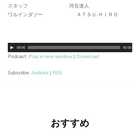
スタッフ 河合達人
ワルインダゾー ＡＴＳＵ‐ＨＩＲＯ
音
00:00
00:00
声
Podcast:
Play in new window
|
Download
プ
Subscribe:
Android
|
RSS
レ
ー
ヤ
ー
投
おすすめ
稿
ナ