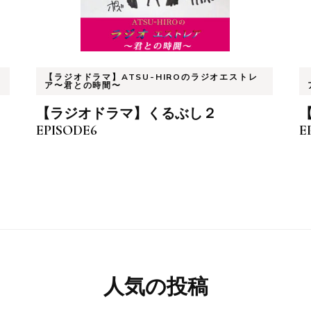
【ラジオドラマ】ATSU-HIROのラジオエストレ
ア〜君との時間〜
【ラジオドラマ】くるぶし２
EPISODE6
E
人気の投稿