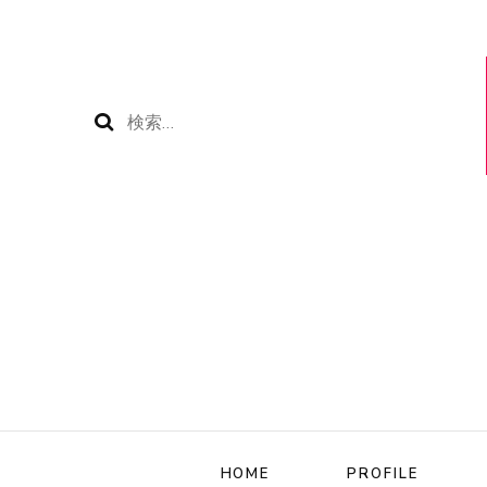
検
索:
HOME
PROFILE