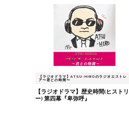
【ラジオドラマ】ATSU-HIROのラジオエストレ
ア〜君との時間〜
【ラジオドラマ】歴史時間(ヒストリ
ー) 第四幕『卑弥呼』