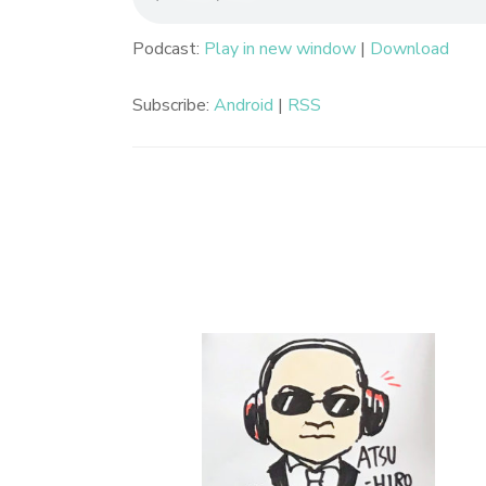
Podcast:
Play in new window
|
Download
Subscribe:
Android
|
RSS
投
稿
ナ
ビ
ゲ
ー
シ