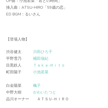
OP曲：小池若菜「君との時間」
挿入曲：ATSU-HIRO「59歳の恋」
ED BGM：るいさん
【登場人物】
渋谷健太
川田ひろ子
平野雪乃
桶田瑞紀
目黒鉄人
Ｔａｋａ‐Ｈｉｔｏ
町田陽子
小池若菜
白金陽菜
楓子
中野大樹
かわいたつと
品川オーナー ＡＴＳＵ‐ＨＩＲＯ