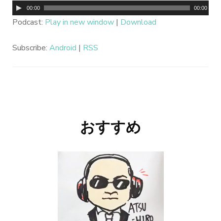
音
00:00
00:00
声
Podcast:
Play in new window
|
Download
プ
Subscribe:
Android
|
RSS
レ
ー
ヤ
ー
投
おすすめ
稿
ナ
ビ
ゲ
ー
シ