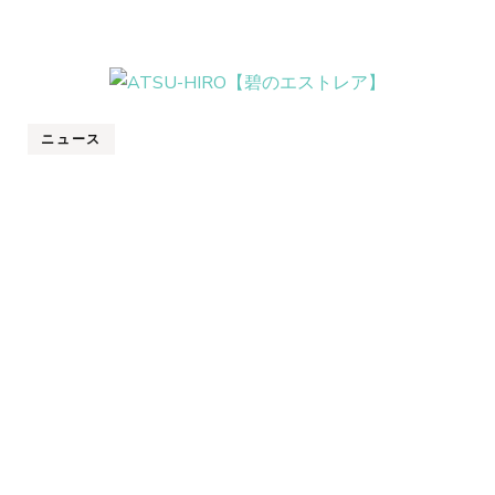
ニュース
ATSU-HIRO 1stシングル【碧のエストレア】
発売中