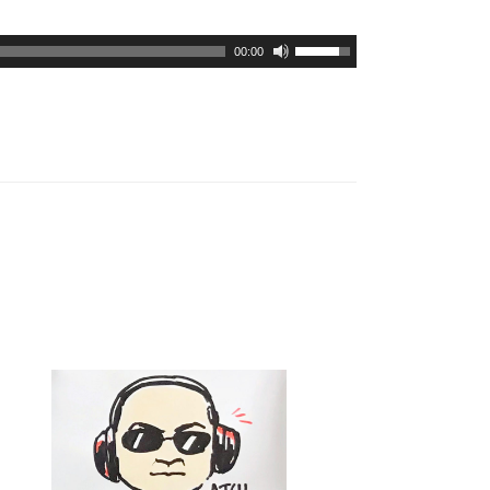
ボ
00:00
リ
ュ
ー
ム
調
節
に
は
上
下
矢
印
キ
ー