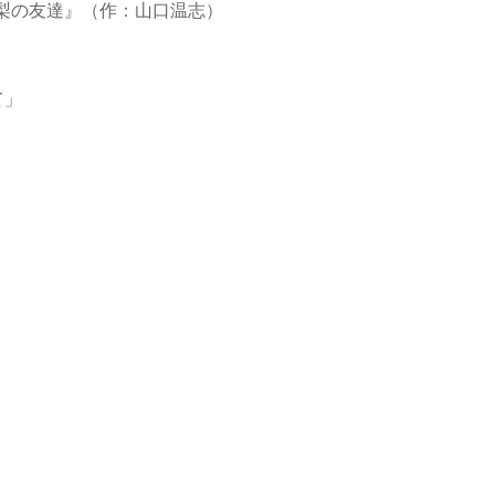
愛梨の友達』（作：山口温志）
て」