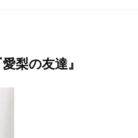
４『愛梨の友達』