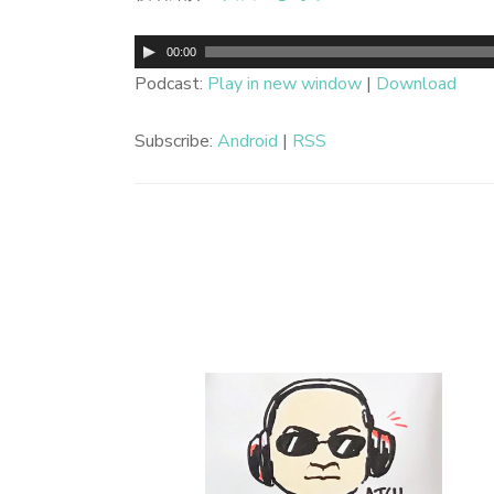
音
00:00
声
Podcast:
Play in new window
|
Download
プ
Subscribe:
Android
|
RSS
レ
ー
ヤ
ー
投
稿
ナ
ビ
ゲ
ー