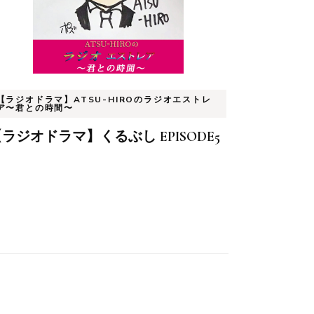
を
使
っ
て
く
【ラジオドラマ】ATSU-HIROのラジオエストレ
ア〜君との時間〜
だ
さ
ラジオドラマ】くるぶし EPISODE5
い。