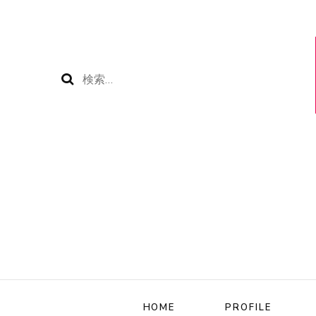
検
索:
HOME
PROFILE