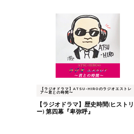
【ラジオドラマ】ATSU-HIROのラジオエストレ
ア〜君との時間〜
【ラジオドラマ】歴史時間(ヒストリ
ー) 第四幕『卑弥呼』