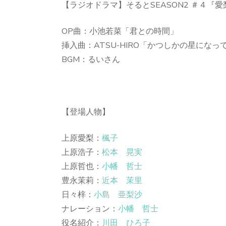
【ラジオドラマ】そるとSEASON2 ＃４『
OP曲：小池若菜「君との時間」
挿入曲：ATSU-HIRO「かつしかの星になっ
BGM：るいさん
【登場人物】
上原愛梨：
楓子
上原浩子：
松本 晃実
上原哲也：
小幡 哲士
豊永茉莉：
近本 茉里
日々梓：
小島 亜梨沙
ナレーション：
小幡 哲士
役名紹介：
川田 ひろ子